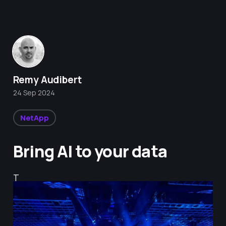
Remy Audibert
24 Sep 2024
NetApp
Bring AI to your data
T
h
e
m